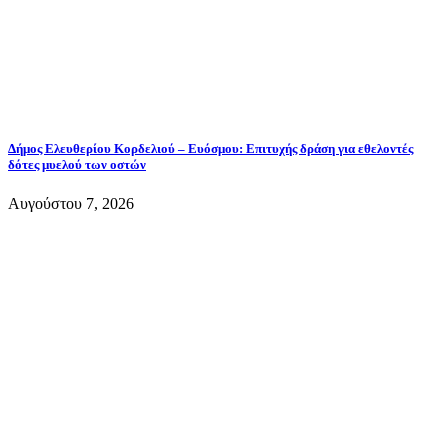
Δήμος Ελευθερίου Κορδελιού – Ευόσμου: Επιτυχής δράση για εθελοντές
δότες μυελού των οστών
Αυγούστου 7, 2026