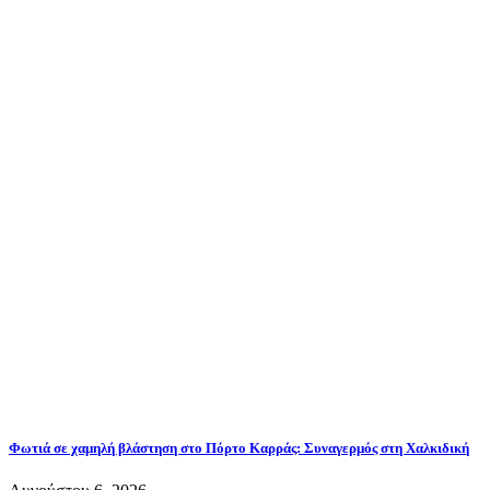
Φωτιά σε χαμηλή βλάστηση στο Πόρτο Καρράς: Συναγερμός στη Χαλκιδική