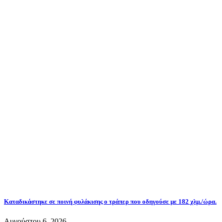
Καταδικάστηκε σε ποινή φυλάκισης ο τράπερ που οδηγούσε με 182 χλμ./ώρα.
Αυγούστου 6, 2026