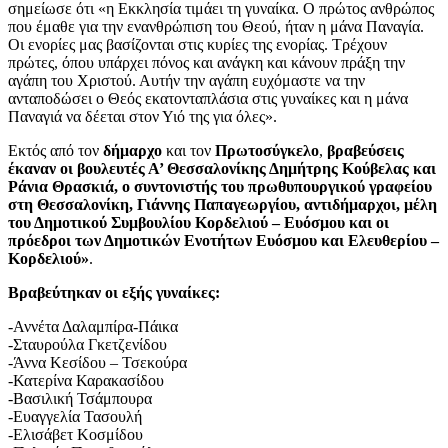
σημείωσε ότι «η Εκκλησία τιμάει τη γυναίκα. Ο πρώτος ανθρώπος
που έμαθε για την ενανθρώπιση του Θεού, ήταν η μάνα Παναγία.
Οι ενορίες μας βασίζονται στις κυρίες της ενορίας. Τρέχουν
πρώτες, όπου υπάρχει πόνος και ανάγκη και κάνουν πράξη την
αγάπη του Χριστού. Αυτήν την αγάπη ευχόμαστε να την
ανταποδώσει ο Θεός εκατονταπλάσια στις γυναίκες και η μάνα
Παναγιά να δέεται στον Υιό της για όλες».
Εκτός από τον
δήμαρχο
και τον
Πρωτοσύγκελο
,
βραβεύσεις
έκαναν οι βουλευτές Α’ Θεσσαλονίκης Δημήτρης Κούβελας και
Ράνια Θρασκιά, ο συντονιστής του πρωθυπουργικού γραφείου
στη Θεσσαλονίκη, Γιάννης Παπαγεωργίου, αντιδήμαρχοι, μέλη
του Δημοτικού Συμβουλίου Κορδελιού – Ευόσμου και οι
πρόεδροι των Δημοτικών Ενοτήτων Ευόσμου και Ελευθερίου –
Κορδελιού»
.
Βραβεύτηκαν οι εξής γυναίκες:
-Αννέτα Δαλαμπίρα-Πάικα
-Σταυρούλα Γκετζενίδου
-Άννα Κεσίδου – Τσεκούρα
-Κατερίνα Καρακασίδου
-Βασιλική Τσάμπουρα
-Ευαγγελία Τασουλή
-Ελισάβετ Κοσμίδου