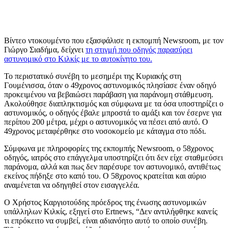
Βίντεο ντοκουμέντο που εξασφάλισε η εκπομπή Newsroom, με τον
Γιώργο Σιαδήμα, δείχνει
τη στιγμή που οδηγός παρασύρει
αστυνομικό στο Κιλκίς με το αυτοκίνητο του.
Το περιστατικό συνέβη το μεσημέρι της Κυριακής στη
Γουμένισσα, όταν ο 49χρονος αστυνομικός πλησίασε έναν οδηγό
προκειμένου να βεβαιώσει παράβαση για παράνομη στάθμευση.
Ακολούθησε διαπληκτισμός και σύμφωνα με τα όσα υποστηρίζει ο
αστυνομικός, ο οδηγός έβαλε μπροστά το αμάξι και τον έσερνε για
περίπου 200 μέτρα, μέχρι ο αστυνομικός να πέσει από αυτό. Ο
49χρονος μεταφέρθηκε στο νοσοκομείο με κάταγμα στο πόδι.
Σύμφωνα με πληροφορίες της εκπομπής Newsroom, ο 58χρονος
οδηγός, ιατρός στο επάγγελμα υποστηρίζει ότι δεν είχε σταθμεύσει
παράνομα, αλλά και πως δεν παρέσυρε τον αστυνομικό, αντιθέτως
εκείνος πήδηξε στο καπό του. Ο 58χρονος κρατείται και αύριο
αναμένεται να οδηγηθεί στον εισαγγελέα.
O Χρήστος Καργιοτούδης πρόεδρος της ένωσης αστυνομικών
υπάλληλων Κιλκίς, εξηγεί στο Ertnews, “Δεν αντιλήφθηκε κανείς
τι επρόκειτο να συμβεί, είναι αδιανόητο αυτό το οποίο συνέβη.