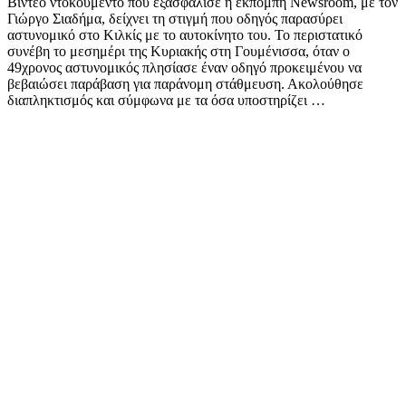
Βίντεο ντοκουμέντο που εξασφάλισε η εκπομπή Newsroom, με τον
Γιώργο Σιαδήμα, δείχνει τη στιγμή που οδηγός παρασύρει
αστυνομικό στο Κιλκίς με το αυτοκίνητο του. Το περιστατικό
συνέβη το μεσημέρι της Κυριακής στη Γουμένισσα, όταν ο
49χρονος αστυνομικός πλησίασε έναν οδηγό προκειμένου να
βεβαιώσει παράβαση για παράνομη στάθμευση. Ακολούθησε
διαπληκτισμός και σύμφωνα με τα όσα υποστηρίζει …