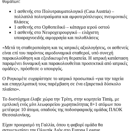
θυμάτων:
1 ασθενής στο Πολυτραυματολογικό (Casa Austria) –
πολλαπλά πολυτραύματα και αμφοτερόπλευρες πνευμονικές
θλάσεις
1 ασθενής στο Ορθοπεδικό – κάταγμα ιερού οστού
1 ασθενής στο Νευροχειρουργικό – ελάχιστη
υποαραχνοειδής αιμορραγία και πολυθλάσεις
«Μετά τη σταθεροποίηση και τις ιατρικές αξιολογήσεις, οι ασθενείς
είναι επί του παρόντος αιμοδυναμικά σταθεροί, υπό συνεχή
παρακολούθηση και εξειδικευμένη θεραπεία. Η ιατρική κατάσταση
παραμένει δυναμική και παρακολουθείται προσεκτικά από ιατρικές
ομάδες», πρόσθεσε ο υπουργός.
Ο Ρογκομέτε ευχαρίστησε το ιατρικό προσωπικό «για την ταχεία
και επαγγελματική τους παρέμβαση σε ένα εξαιρετικά δύσκολο
πλαίσιο».
Το δυστύχημα έλαβε χώρα την Τρίτη, στην κομητεία Timiş, με
εμπλοκή ενός μίνι λεωφορείου χωρητικότητας 8+1 ατόμων που
μετέφερε 10 άτομα, οπαδούς της ποδοσφαιρικής ομάδας ΠΑΟΚ
Θεσσαλονίκης.
Είχαν προορισμό τη Γαλλία, όπου η φαβορί ομάδα θα
αντιμετωπίσει την Ολιμπίκ Λιόν στο Europa League.