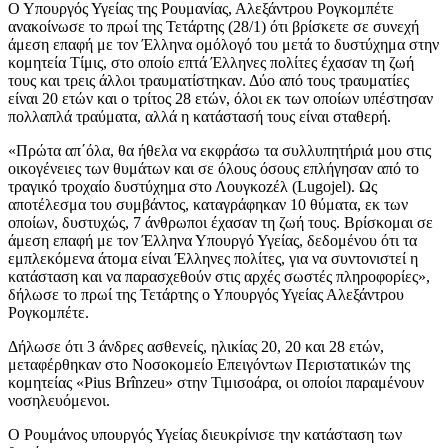
Ο Υπουργός Υγείας της Ρουμανίας, Αλεξάντρου Ρογκομπέτε
ανακοίνωσε το πρωί της Τετάρτης (28/1) ότι βρίσκετε σε συνεχή
άμεση επαφή με τον Έλληνα ομόλογό του μετά το δυστύχημα στην
κομητεία Τίμις, στο οποίο επτά Έλληνες πολίτες έχασαν τη ζωή
τους και τρεις άλλοι τραυματίστηκαν. Δύο από τους τραυματίες
είναι 20 ετών και ο τρίτος 28 ετών, όλοι εκ των οποίων υπέστησαν
πολλαπλά τραύματα, αλλά η κατάστασή τους είναι σταθερή.
«Πρώτα απ΄όλα, θα ήθελα να εκφράσω τα συλλυπητήριά μου στις
οικογένειες των θυμάτων και σε όλους όσους επλήγησαν από το
τραγικό τροχαίο δυστύχημα στο Λουγκοzέλ (Lugojel). Ως
αποτέλεσμα του συμβάντος, καταγράφηκαν 10 θύματα, εκ των
οποίων, δυστυχώς, 7 άνθρωποι έχασαν τη ζωή τους. Βρίσκομαι σε
άμεση επαφή με τον Έλληνα Υπουργό Υγείας, δεδομένου ότι τα
εμπλεκόμενα άτομα είναι Έλληνες πολίτες, για να συντονιστεί η
κατάσταση και να παρασχεθούν στις αρχές σωστές πληροφορίες»,
δήλωσε το πρωί της Τετάρτης ο Υπουργός Υγείας Αλεξάντρου
Ρογκομπέτε.
Δήλωσε ότι 3 άνδρες ασθενείς, ηλικίας 20, 20 και 28 ετών,
μεταφέρθηκαν στο Νοσοκομείο Επειγόντων Περιστατικών της
κομητείας «Pius Brînzeu» στην Τιμισοάρα, οι οποίοι παραμένουν
νοσηλευόμενοι.
Ο Ρουμάνος υπουργός Υγείας διευκρίνισε την κατάσταση των