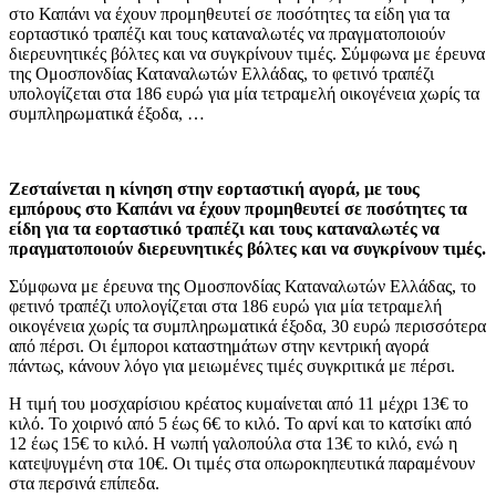
στο Καπάνι να έχουν προμηθευτεί σε ποσότητες τα είδη για τα
εορταστικό τραπέζι και τους καταναλωτές να πραγματοποιούν
διερευνητικές βόλτες και να συγκρίνουν τιμές. Σύμφωνα με έρευνα
της Ομοσπονδίας Καταναλωτών Ελλάδας, το φετινό τραπέζι
υπολογίζεται στα 186 ευρώ για μία τετραμελή οικογένεια χωρίς τα
συμπληρωματικά έξοδα, …
Ζεσταίνεται η κίνηση στην εορταστική αγορά, με τους
εμπόρους στο Καπάνι να έχουν προμηθευτεί σε ποσότητες τα
είδη για τα εορταστικό τραπέζι και τους καταναλωτές να
πραγματοποιούν διερευνητικές βόλτες και να συγκρίνουν τιμές.
Σύμφωνα με έρευνα της Ομοσπονδίας Καταναλωτών Ελλάδας, το
φετινό τραπέζι υπολογίζεται στα 186 ευρώ για μία τετραμελή
οικογένεια χωρίς τα συμπληρωματικά έξοδα, 30 ευρώ περισσότερα
από πέρσι. Οι έμποροι καταστημάτων στην κεντρική αγορά
πάντως, κάνουν λόγο για μειωμένες τιμές συγκριτικά με πέρσι.
Η τιμή του μοσχαρίσιου κρέατος κυμαίνεται από 11 μέχρι 13€ το
κιλό. Το χοιρινό από 5 έως 6€ το κιλό. Το αρνί και το κατσίκι από
12 έως 15€ το κιλό. Η νωπή γαλοπούλα στα 13€ το κιλό, ενώ η
κατεψυγμένη στα 10€. Οι τιμές στα οπωροκηπευτικά παραμένουν
στα περσινά επίπεδα.