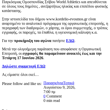
Παγκόσμιας Ομοσπονδίας Στίβου World Athletics και απευθύνεται
σε όλους τους δημότες , ανεξαρτήτως ηλικίας και επιπέδου φυσικής
κατάστασης.
Στην ιστοσελίδα του δήμου www.kordelio-evosmos.gr είναι
αναρτημένο το αναλυτικό πρόγραμμα της οργανωτικής επιτροπής, η
περιγραφή των διαδρομών, ο χάρτης, οι όροι συμμετοχής, ο τρόπος
εγγραφής, οι παροχές, τα έπαθλα, η υγειονομική κάλυψη κ.α.
Για την
προκήρυξη του αγώνα
πατήστε
ΕΔΩ
.
Μετά την ολιγοήμερη παράταση που αποφάσισε η Οργανωτική
Επιτροπή, οι
εγγραφές θα παραμείνουν ανοικτές έως και την
Τετάρτη 17 Ιουνίου 2026
.
Δηλώστε συμμετοχή ΕΔΩ
Ας είμαστε όλοι εκεί…
Παρασκήνια
Τοπικά
Please follow and like us:
Αυγούστου 9, 2026
,
7:00 πμ
0
Comment
0
min read