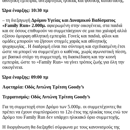
αθλητική εμπειρία, ανεξαρτήτως ηλικίας και φυσικής κατάστασης.
Ώρα έναρξης: 10:30 πμ
– τη διεξαγωγή
Δρόμου Υγείας και Δυναμικού Βαδίσματος
«Family Run» 2.000μ.
αφιερωμένη στην οικογένεια, στα παιδιά
και σε όσους επιθυμούν να συμμετάσχουν σε μια πιο χαλαρή αλλά
εξίσου όμορφη αθλητική εμπειρία. Γονείς και παιδιά, φίλοι και
ομάδες μπορούν να ζήσουν στιγμές χαράς και αθλητικής
ψυχαγωγίας . Η διαδρομή είναι πιο σύντομη και σχεδιασμένη έτσι
ώστε να μπορεί να συμμετέχει ο καθένας, χωρίς αγωνιστική πίεση,
με βασικό στόχο τη συμμετοχή, τη διασκέδαση και την κοινή
εμπειρία, ώστε το «Family Run» να γίνει τρόπος ζωής για όλη την
οικογένεια.
Ώρα έναρξης: 09:00 πμ
Αφετηρία: Οδός Αντώνη Τρίτση Goody’s
Τερματισμός: Οδός Αντώνη Τρίτση Goody’s
Για τη συμμετοχή στον Δρόμο των 5.000μ. οι συμμετέχοντες θα
πρέπει να έχουν συμπληρώσει το 12ο έτος της ηλικίας τους ενώ τον
Δρόμο του Family Run δεν υπάρχει ηλικιακό όριο συμμετοχής.
Η διοργάνωση θα διεξαχθεί σύμφωνα με τους κανονισμούς της