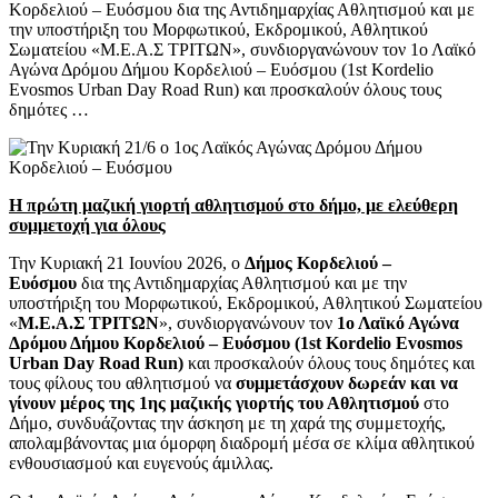
Κορδελιού – Ευόσμου δια της Αντιδημαρχίας Αθλητισμού και με
την υποστήριξη του Μορφωτικού, Εκδρομικού, Αθλητικού
Σωματείου «Μ.Ε.Α.Σ ΤΡΙΤΩΝ», συνδιοργανώνουν τον 1ο Λαϊκό
Αγώνα Δρόμου Δήμου Κορδελιού – Ευόσμου (1st Kordelio
Evosmos Urban Day Road Run) και προσκαλούν όλους τους
δημότες …
Η πρώτη μαζική γιορτή αθλητισμού στο δήμο, με ελεύθερη
συμμετοχή για όλους
Την Κυριακή 21 Ιουνίου 2026, ο
Δήμος Κορδελιού –
Ευόσμου
δια της Αντιδημαρχίας Αθλητισμού και με την
υποστήριξη του Μορφωτικού, Εκδρομικού, Αθλητικού Σωματείου
«
Μ.Ε.Α.Σ ΤΡΙΤΩΝ
», συνδιοργανώνουν τον
1ο Λαϊκό Αγώνα
Δρόμου Δήμου Κορδελιού – Ευόσμου (1st Kordelio Evosmos
Urban Day Road Run)
και προσκαλούν όλους τους δημότες και
τους φίλους του αθλητισμού να
συμμετάσχουν δωρεάν και να
γίνουν μέρος της 1ης μαζικής γιορτής του Αθλητισμού
στο
Δήμο, συνδυάζοντας την άσκηση με τη χαρά της συμμετοχής,
απολαμβάνοντας μια όμορφη διαδρομή μέσα σε κλίμα αθλητικού
ενθουσιασμού και ευγενούς άμιλλας.