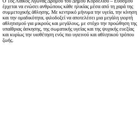
Ο 1ος Λαϊκός Αγώνας Δρόμου του Δήμου Κορδελιού – Ευόσμου
έρχεται να ενώσει ανθρώπους κάθε ηλικίας μέσα από τη χαρά της
συμμετοχικής άθλησης. Με κεντρικό μήνυμα την υγεία, την κίνηση
και την ομαδικότητα, φιλοδοξεί να αποτελέσει μια μεγάλη γιορτή
αθλητισμού για μικρούς και μεγάλους, με στόχο την προώθηση της
υπαίθριας άσκησης, της σωματικής υγείας και της ψυχικής ευεξίας
και κυρίως την υιοθέτηση ενός πιο υγιεινού και αθλητικού τρόπου
ζωής.