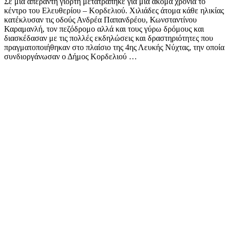
Σε μία απέραντη γιορτή μετατράπηκε για μία ακόμα χρονιά το
κέντρο του Ελευθερίου – Κορδελιού. Χιλιάδες άτομα κάθε ηλικίας
κατέκλυσαν τις οδούς Ανδρέα Παπανδρέου, Κωνσταντίνου
Καραμανλή, τον πεζόδρομο αλλά και τους γύρω δρόμους και
διασκέδασαν με τις πολλές εκδηλώσεις και δραστηριότητες που
πραγματοποιήθηκαν στο πλαίσιο της 4ης Λευκής Νύχτας, την οποία
συνδιοργάνωσαν ο Δήμος Κορδελιού …