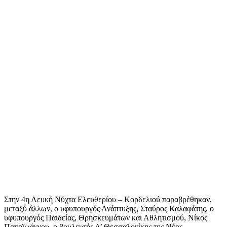
Στην 4η Λευκή Νύχτα Ελευθερίου – Κορδελιού παραβρέθηκαν,
μεταξύ άλλων, ο υφυπουργός Ανάπτυξης, Σταύρος Καλαφάτης, ο
υφυπουργός Παιδείας, Θρησκευμάτων και Αθλητισμού, Νίκος
Παπαϊωάννου, ο βουλευτής Α’ Θεσσαλονίκης της Νέας